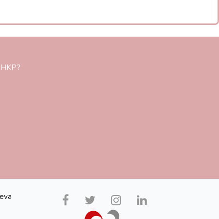
du.HKP?
jeva