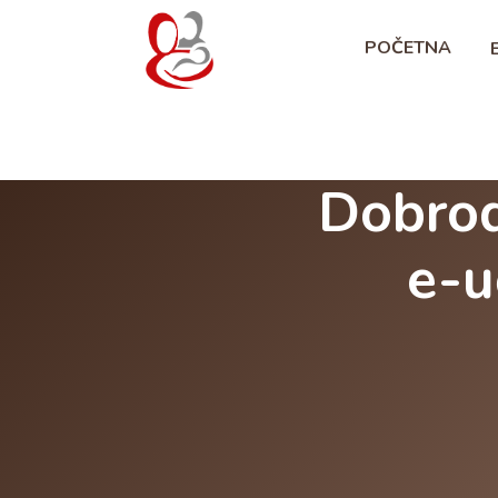
Preskoči [Cocoon] Slider style 1: Video
POČETNA
Dobrod
e-u