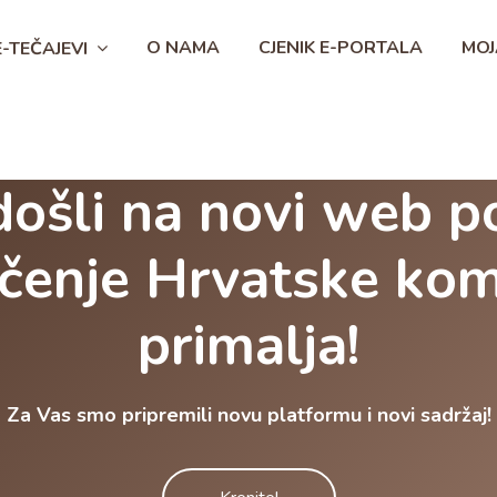
O NAMA
CJENIK E-PORTALA
MOJ
E-TEČAJEVI
ošli na novi web po
čenje Hrvatske ko
primalja!
Za Vas smo pripremili novu platformu i novi sadržaj!