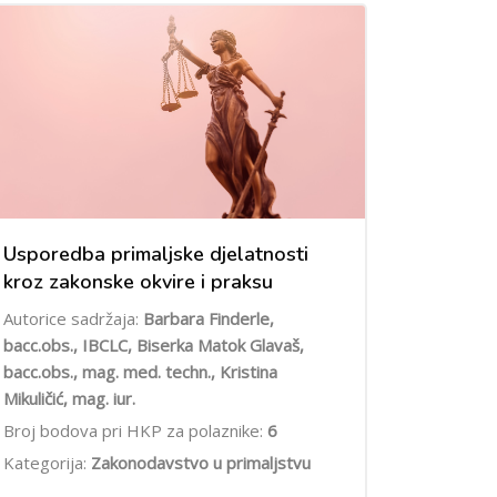
Usporedba primaljske djelatnosti
kroz zakonske okvire i praksu
Autorice sadržaja:
Barbara Finderle,
bacc.obs., IBCLC, Biserka Matok Glavaš,
bacc.obs., mag. med. techn., Kristina
Mikuličić, mag. iur.
Broj bodova pri HKP za polaznike:
6
Kategorija:
Zakonodavstvo u primaljstvu