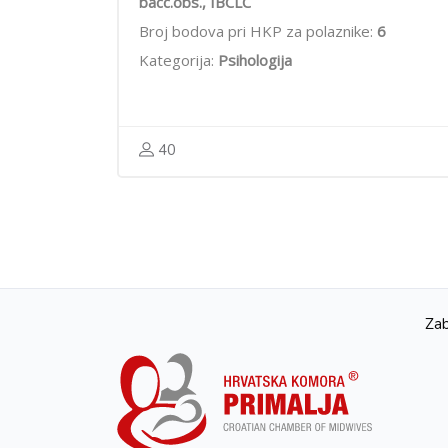
bacc.obs., IBCLC
Broj bodova pri HKP za polaznike:
6
Kategorija:
Psihologija
40
Zab